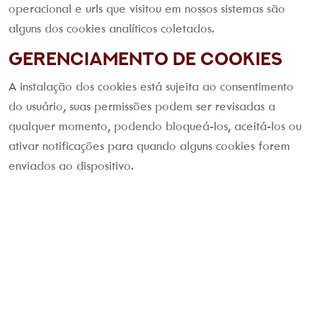
operacional e urls que visitou em nossos sistemas são
alguns dos cookies analíticos coletados.
Gerenciamento de Cookies
A instalação dos cookies está sujeita ao consentimento
do usuário, suas permissões podem ser revisadas a
qualquer momento, podendo bloqueá-los, aceitá-los ou
ativar notificações para quando alguns cookies forem
enviados ao dispositivo.
No primeiro acesso às aplicações da
Advice Group
,
será requerida a concordância do usuário para
instalação dos cookies. Para este gerenciamento, a
Advice Group
utiliza um mecanismo que alerta e solicita
o consentimento na página inicial.